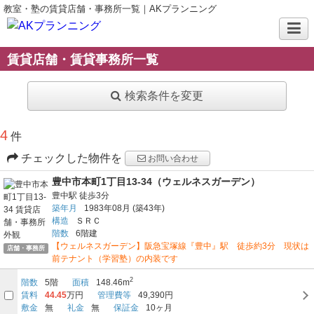
教室・塾の賃貸店舗・事務所一覧｜AKプランニング
賃貸店舗・賃貸事務所一覧
検索条件を変更
4
件
チェックした物件を
お問い合わせ
豊中市本町1丁目13-34（ウェルネスガーデン）
豊中駅
徒歩3分
築年月
1983年08月
(築43年)
構造
ＳＲＣ
階数
6階建
【ウェルネスガーデン】阪急宝塚線『豊中』駅 徒歩約3分 現状は
店舗・事務所
前テナント（学習塾）の内装です
2
階数
5階
面積
148.46m
賃料
44.45
万円
管理費等
49,390円
敷金
無
礼金
無
保証金
10ヶ月