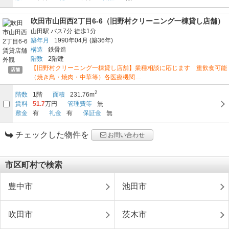
吹田市山田西2丁目6-6（旧野村クリーニング一棟貸し店舗）
山田駅
バス7分
徒歩1分
築年月
1990年04月
(築36年)
構造
鉄骨造
階数
2階建
【旧野村クリーニング一棟貸し店舗】業種相談に応じます 重飲食可能
店舗
（焼き鳥・焼肉・中華等）各医療機関…
2
階数
1階
面積
231.76m
賃料
51.7
万円
管理費等
無
敷金
有
礼金
有
保証金
無
チェックした物件を
お問い合わせ
市区町村で検索
豊中市
池田市
吹田市
茨木市