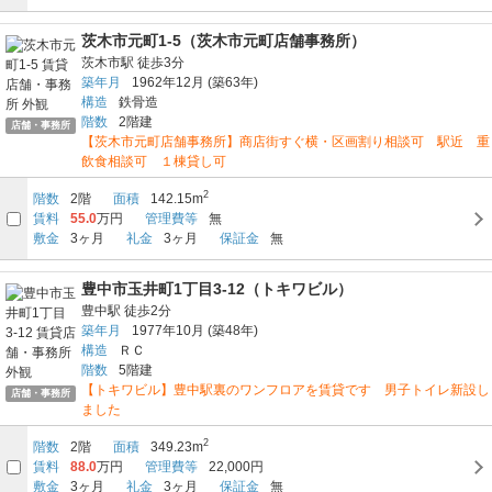
茨木市元町1-5（茨木市元町店舗事務所）
茨木市駅
徒歩3分
築年月
1962年12月
(築63年)
構造
鉄骨造
階数
2階建
店舗・事務所
【茨木市元町店舗事務所】商店街すぐ横・区画割り相談可 駅近 重
飲食相談可 １棟貸し可
2
階数
2階
面積
142.15m
賃料
55.0
万円
管理費等
無
敷金
3ヶ月
礼金
3ヶ月
保証金
無
豊中市玉井町1丁目3-12（トキワビル）
豊中駅
徒歩2分
築年月
1977年10月
(築48年)
構造
ＲＣ
階数
5階建
【トキワビル】豊中駅裏のワンフロアを賃貸です 男子トイレ新設し
店舗・事務所
ました
2
階数
2階
面積
349.23m
賃料
88.0
万円
管理費等
22,000円
敷金
3ヶ月
礼金
3ヶ月
保証金
無