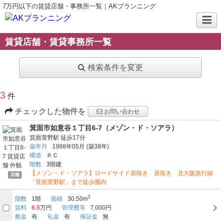
7万円以下の賃貸店舗・事務所一覧｜AKプランニング
賃貸店舗・賃貸事務所一覧
検索条件を変更
3
件
チェックした物件を
お問い合わせ
箕面市如意谷１丁目6-7（メゾン・ド・ソアラ）
箕面萱野駅
徒歩17分
築年月
1988年05月
(築38年)
構造
ＲＣ
階数
3階建
【メゾン・ド・ソアラ】ロードサイド居抜き 居抜き 北大阪急行線
店舗
「箕面萱野駅」まで徒歩圏内
2
階数
1階
面積
30.50m
賃料
6.5
万円
管理費等
7,000円
敷金
有
礼金
有
保証金
無