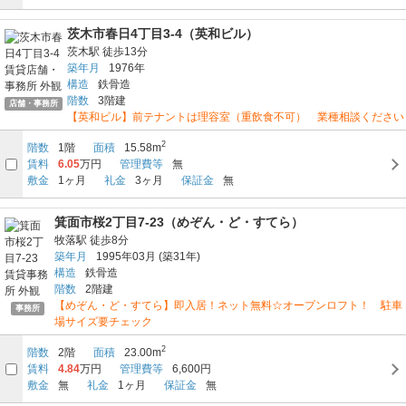
茨木市春日4丁目3-4（英和ビル）
茨木駅
徒歩13分
築年月
1976年
構造
鉄骨造
階数
3階建
店舗・事務所
【英和ビル】前テナントは理容室（重飲食不可） 業種相談ください
2
階数
1階
面積
15.58m
賃料
6.05
万円
管理費等
無
敷金
1ヶ月
礼金
3ヶ月
保証金
無
箕面市桜2丁目7-23（めぞん・ど・すてら）
牧落駅
徒歩8分
築年月
1995年03月
(築31年)
構造
鉄骨造
階数
2階建
【めぞん・ど・すてら】即入居！ネット無料☆オープンロフト！ 駐車
事務所
場サイズ要チェック
2
階数
2階
面積
23.00m
賃料
4.84
万円
管理費等
6,600円
敷金
無
礼金
1ヶ月
保証金
無