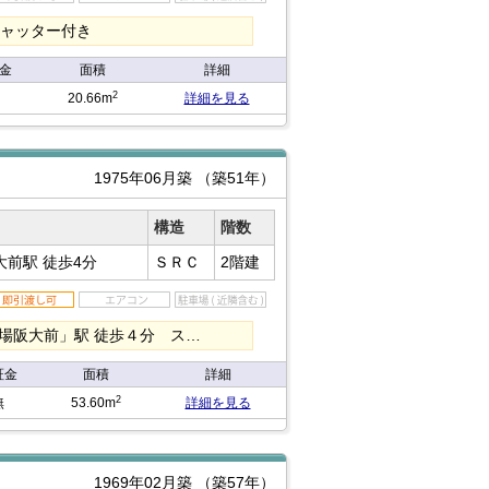
シャッター付き
金
面積
詳細
2
20.66m
詳細を見る
1975年06月築
（築51年）
構造
階数
大前駅
徒歩4分
ＳＲＣ
2階建
箕面船場阪大前」駅 徒歩４分 ス…
証金
面積
詳細
2
無
53.60m
詳細を見る
1969年02月築
（築57年）