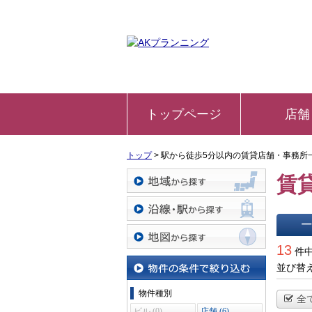
トップページ
店舗
トップ
>
駅から徒歩5分以内の賃貸店舗・事務所
賃
地域から探す
沿線・駅から探す
一覧で
13
件中
地図から探す
並び替
物件の条件で絞り込む
物件種別
全
ビル (0)
店舗 (6)