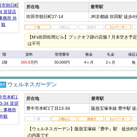
事務
所在地
最寄駅
吹田市朝日町27-14
JR京都線 吹田駅
徒歩4
【M's吹田松岡ビル】ブックオフ跡の店舗７月末空き予
は不可
階
賃料
管理費等
敷金
礼金
保証
1階
165.0
万円
50,000円
4ヶ月
2ヶ月
無
ウェルネスガーデン
店
事務
所在地
最寄駅
豊中市本町1丁目13-34
阪急宝塚本線 豊中駅
徒
【ウェルネスガーデン】阪急宝塚線『豊中』駅 徒歩約
の内装です