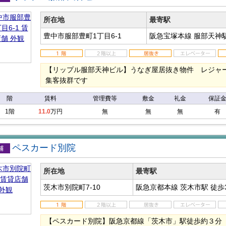
店舗
所在地
最寄駅
豊中市服部豊町1丁目6-1
阪急宝塚本線 服部天神
【リップル服部天神ビル】うなぎ屋居抜き物件 レジャ
集客抜群です
階
賃料
管理費等
敷金
礼金
保証
1階
11.0
万円
無
無
無
有
ペスカード別院
店舗
所在地
最寄駅
茨木市別院町7-10
阪急京都本線 茨木市駅
徒歩
【ペスカード別院】阪急京都線「茨木市」駅徒歩約３分