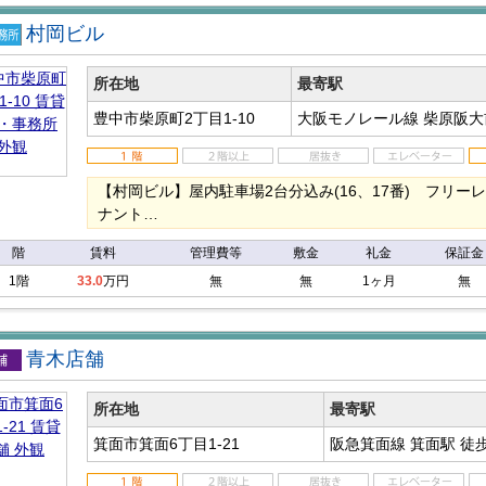
村岡ビル
店
事務
所在地
最寄駅
豊中市柴原町2丁目1-10
大阪モノレール線 柴原阪
【村岡ビル】屋内駐車場2台分込み(16、17番) フリー
ナント…
階
賃料
管理費等
敷金
礼金
保証金
1階
33.0
万円
無
無
1ヶ月
無
青木店舗
店舗
所在地
最寄駅
箕面市箕面6丁目1-21
阪急箕面線 箕面駅
徒