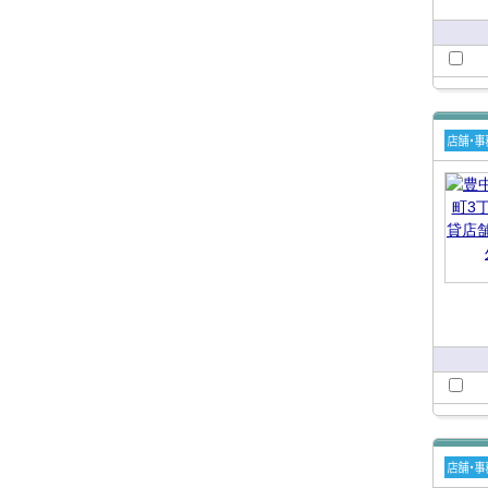
賃貸
舗・
所