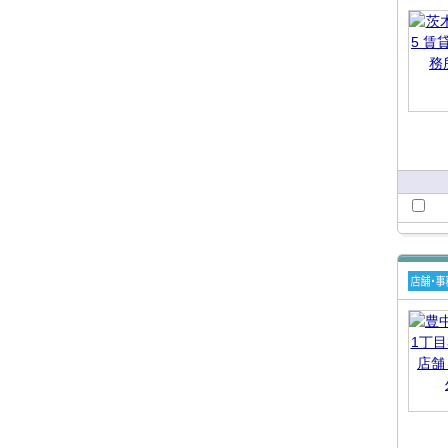
賃貸
舗・
所
賃貸
舗・
所