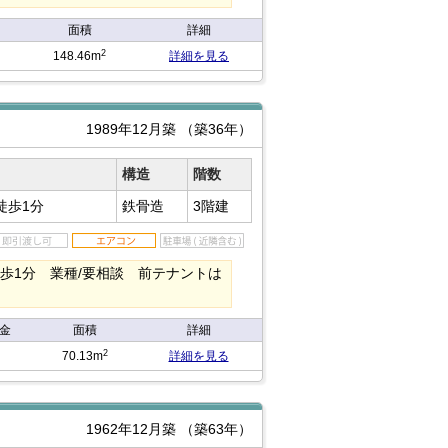
面積
詳細
2
148.46m
詳細を見る
1989年12月築
（築36年）
構造
階数
徒歩1分
鉄骨造
3階建
歩1分 業種/要相談 前テナントは
金
面積
詳細
2
70.13m
詳細を見る
1962年12月築
（築63年）