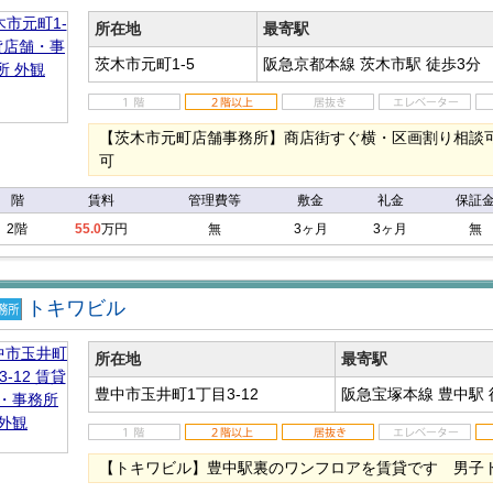
店
事務
所在地
最寄駅
茨木市元町1-5
阪急京都本線 茨木市駅
徒歩3分
【茨木市元町店舗事務所】商店街すぐ横・区画割り相談
可
階
賃料
管理費等
敷金
礼金
保証
2階
55.0
万円
無
3ヶ月
3ヶ月
無
トキワビル
店
事務
所在地
最寄駅
豊中市玉井町1丁目3-12
阪急宝塚本線 豊中駅
【トキワビル】豊中駅裏のワンフロアを賃貸です 男子