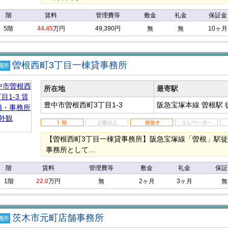
階
賃料
管理費等
敷金
礼金
保証金
5階
44.45
万円
49,390円
無
無
10ヶ月
曽根西町3丁目一棟貸事務所
店
事務
所在地
最寄駅
豊中市曽根西町3丁目1-3
阪急宝塚本線 曽根駅
【曽根西町3丁目一棟貸事務所】阪急宝塚線「曽根」駅徒
事務所として…
階
賃料
管理費等
敷金
礼金
保証
1階
22.0
万円
無
2ヶ月
3ヶ月
無
茨木市元町店舗事務所