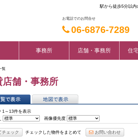
駅から徒歩5分以内
お電話でのお問合せ
06-6876-7289
事務所
店舗・事務所
住
一覧
貸店舗・事務所
表示
地図で表示
 1～13件を表示
え
画像優先度
てチェック
チェックした物件をまとめて
お問い合わせ