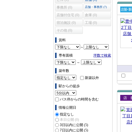
事務所 (0)
店舗・事務所 (7)
賃貸
店舗付住宅 (0)
倉庫 (0)
舗・
宿泊施設 (0)
工場 (0)
所
その他 (0)
賃料
～
専有面積
坪数で検索
～
築年数
新築以外
駅からの徒歩
バス停からの時間を含む
賃貸
情報公開日
指定なし
本日公開
(0)
3日以内に公開
(5)
7日以内に公開
(5)