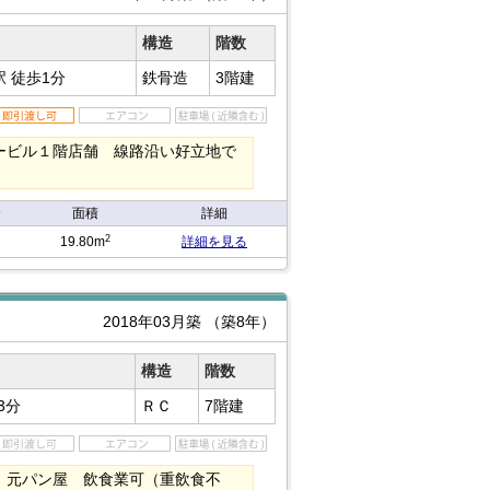
構造
階数
駅
徒歩1分
鉄骨造
3階建
ービル１階店舗 線路沿い好立地で
金
面積
詳細
2
19.80m
詳細を見る
2018年03月築
（築8年）
構造
階数
3分
ＲＣ
7階建
 元パン屋 飲食業可（重飲食不