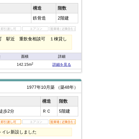
構造
階数
鉄骨造
2階建
可 駅近 重飲食相談可 １棟貸し
金
面積
詳細
2
142.15m
詳細を見る
1977年10月築
（築48年）
構造
階数
徒歩2分
ＲＣ
5階建
トイレ新設しました