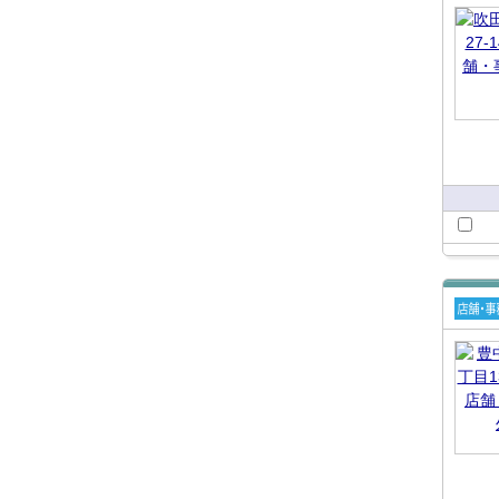
舗・
所
賃貸
舗・
所