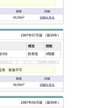
金
面積
詳細
2
69.28m
詳細を見る
1987年07月築
（築39年）
構造
階数
歩3分
鉄骨造
4階建
定有 飲食不可
金
面積
詳細
2
99.09m
詳細を見る
1987年04月築
（築39年）