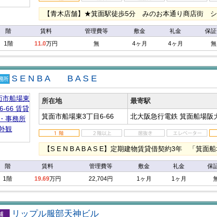
【青木店舗】★箕⾯駅徒歩5分 みのお本通り商店街 
階
賃料
管理費等
敷金
礼金
保証
1階
11.0
万円
無
4ヶ月
4ヶ月
無
S E N B A B A S E
店
事務
所在地
最寄駅
箕面市船場東3丁目6-66
北大阪急行電鉄 箕面船場阪
【S E N B A B A S E】定期建物賃貸借契約3年 「
階
賃料
管理費等
敷金
礼金
保
1階
19.69
万円
22,704円
1ヶ月
1ヶ月
リップル服部天神ビル