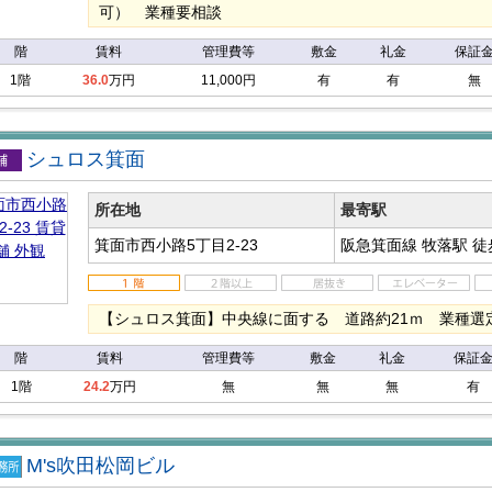
可） 業種要相談
階
賃料
管理費等
敷金
礼金
保証
1階
36.0
万円
11,000円
有
有
無
シュロス箕面
店舗
所在地
最寄駅
箕面市西小路5丁目2-23
阪急箕面線 牧落駅
徒
【シュロス箕面】中央線に面する 道路約21ｍ 業種選
階
賃料
管理費等
敷金
礼金
保証
1階
24.2
万円
無
無
無
有
M's吹田松岡ビル
店