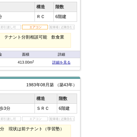
構造
階数
分
ＲＣ
6階建
定 テナント分割相談可能 飲食業
金
面積
詳細
2
413.00m
詳細を見る
1983年08月築
（築43年）
構造
階数
歩3分
ＳＲＣ
6階建
3分 現状は前テナント（学習塾）