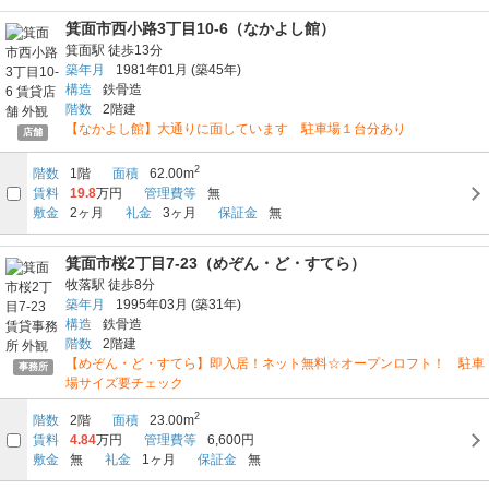
箕面市西小路3丁目10-6（なかよし館）
箕面駅
徒歩13分
築年月
1981年01月
(築45年)
構造
鉄骨造
階数
2階建
【なかよし館】大通りに面しています 駐車場１台分あり
店舗
2
階数
1階
面積
62.00m
賃料
19.8
万円
管理費等
無
敷金
2ヶ月
礼金
3ヶ月
保証金
無
箕面市桜2丁目7-23（めぞん・ど・すてら）
牧落駅
徒歩8分
築年月
1995年03月
(築31年)
構造
鉄骨造
階数
2階建
【めぞん・ど・すてら】即入居！ネット無料☆オープンロフト！ 駐車
事務所
場サイズ要チェック
2
階数
2階
面積
23.00m
賃料
4.84
万円
管理費等
6,600円
敷金
無
礼金
1ヶ月
保証金
無