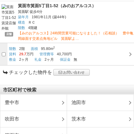
箕面市箕面5丁目1-52（みのおアルコス）
箕面駅
徒歩4分
築年月
1981年11月
(築44年)
構造
ＲＣ
階数
4階建
【みのおアルコス】24時間営業可能になりました！（応相談） 豊中亀
店舗
岡線面す交差点角地ビル 箕面駅よ…
2
階数
2階
面積
95.80m
賃料
29.7
万円
管理費等
40,700円
敷金
2ヶ月
礼金
2ヶ月
保証金
無
チェックした物件を
お問い合わせ
市区町村で検索
豊中市
池田市
吹田市
茨木市