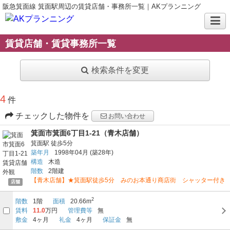
阪急箕面線 箕面駅周辺の賃貸店舗・事務所一覧｜AKプランニング
賃貸店舗・賃貸事務所一覧
検索条件を変更
4
件
チェックした物件を
お問い合わせ
箕面市箕面6丁目1-21（青木店舗）
箕面駅
徒歩5分
築年月
1998年04月
(築28年)
構造
木造
階数
2階建
【青木店舗】★箕⾯駅徒歩5分 みのお本通り商店街 シャッター付き
店舗
2
階数
1階
面積
20.66m
賃料
11.0
万円
管理費等
無
敷金
4ヶ月
礼金
4ヶ月
保証金
無