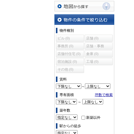
沿線・駅から探す
地図から探す
物件の条件で絞り込む
物件種別
ビル (0)
店舗 (0)
事務所 (0)
店舗・事務
所 (0)
店舗付住宅 (0)
倉庫 (0)
宿泊施設 (0)
工場 (0)
その他 (0)
賃料
～
専有面積
坪数で検索
～
築年数
新築以外
駅からの徒歩