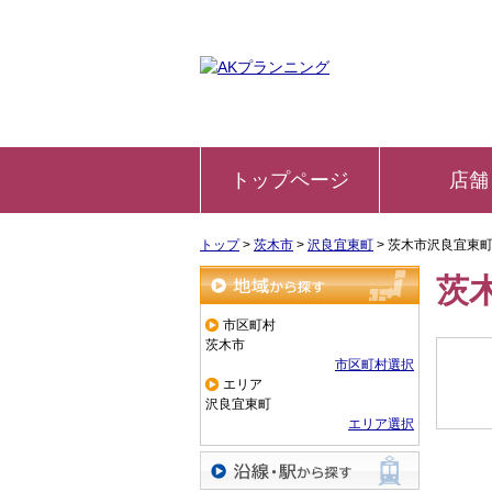
トップページ
店舗
トップ
>
茨木市
>
沢良宜東町
>
茨木市沢良宜東
茨
地域から探す
市区町村
茨木市
市区町村選択
エリア
沢良宜東町
エリア選択